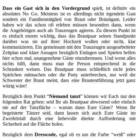
Dass ein Gast sich in den Vordergrund
spielt, ist definitv ein
absolutes No Go. Meistens ist es allerdings nicht irgendein Gast
sondern ein Familienmitglied von Braut oder Bräutigam. Leider
haben wir das schon oft erleben müssen besonders dann, wenn
die Angehörigen auch als Trauzeugen agieren. Zu diesem Punkt ist
es einfach enorm wichtig, dass das Brautpaar seinen Standpunkt
darüber was sie auf ihrer Hochzeit wollen oder nicht, klar
kommunizieren. Ein gemeinsam mit den Trauzeugen ausgearbeiteter
Zeitplan und klare Ansagen bezüglich Einlagen und Spielen helfen
hier schon mal, unangenehme Gäste einzubremsen. Und wenn alles
nichts hilft, dann muss man die Person entsprechend in die
Schranken weisen. Das Brautpaar muss schließlich nicht jedes
Spielchen mitmachen oder die Party unterbrechen, nur weil die
Schwester der Braut meint, dass eine Brautentführung jetzt ganz
witzig wäre!
Bezüglich dem Punkt “
Niemand tanzt
” können wir Euch nur den
folgenden Rat geben: seid Ihr als Brautpaar abwesend oder einfach
nie auf der Tanzfläche – warum dann Eure Gäste? Wenn Ihr
begeisterte Tänzer seid, dann lassen sich auch Eure Gäste im
Zweifelsfall durch eine liebevolle direkte Aufforderung mit
Sicherheit auf die Fläche holen.
Bezüglich dem
Dresscode,
egal ob es um die Farbe “weiß” oder