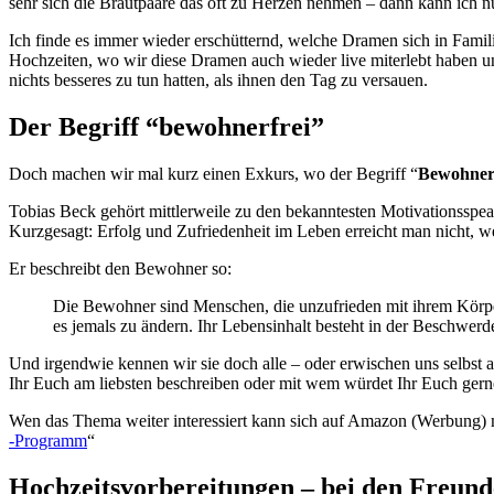
sehr sich die Brautpaare das oft zu Herzen nehmen – dann kann ich n
Ich finde es immer wieder erschütternd, welche Dramen sich in Famil
Hochzeiten, wo wir diese Dramen auch wieder live miterlebt haben u
nichts besseres zu tun hatten, als ihnen den Tag zu versauen.
Der Begriff “bewohnerfrei”
Doch machen wir mal kurz einen Exkurs, wo der Begriff “
Bewohne
Tobias Beck gehört mittlerweile zu den bekanntesten Motivationsspea
Kurzgesagt: Erfolg und Zufriedenheit im Leben erreicht man nicht,
Er beschreibt den Bewohner so:
Die Bewohner sind Menschen, die unzufrieden mit ihrem Körper
es jemals zu ändern. Ihr Lebensinhalt besteht in der Beschwerd
Und irgendwie kennen wir sie doch alle – oder erwischen uns selbst 
Ihr Euch am liebsten beschreiben oder mit wem würdet Ihr Euch ge
Wen das Thema weiter interessiert kann sich auf Amazon (Werbung) 
-Programm
“
Hochzeitsvorbereitungen – bei den Freun