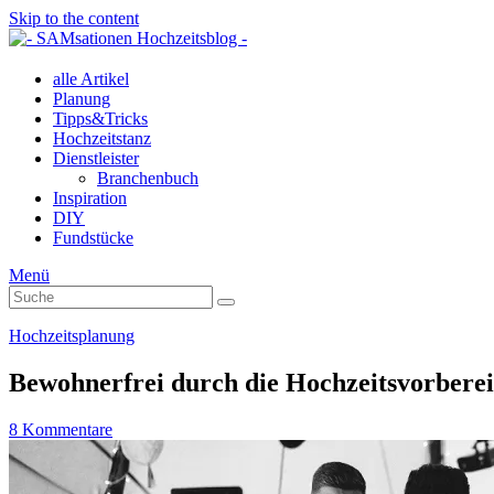
Skip to the content
alle Artikel
Planung
Tipps&Tricks
Hochzeitstanz
Dienstleister
Branchenbuch
Inspiration
DIY
Fundstücke
Menü
Suche
Suche
nach:
Hochzeitsplanung
Bewohnerfrei durch die Hochzeitsvorbere
8 Kommentare