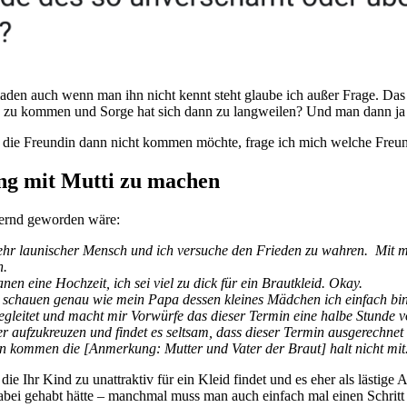
uladen auch wenn man ihn nicht kennt steht glaube ich außer Frage. Das
äch zu kommen und Sorge hat sich dann zu langweilen? Und man dann j
nn die Freundin dann nicht kommen möchte, frage ich mich welche Freund
ng mit Mutti zu machen
ufernd geworden wäre:
sehr launischer Mensch und ich versuche den Frieden zu wahren. Mit 
n.
nen eine Hochzeit, ich sei viel zu dick für ein Brautkleid. Okay.
id schauen genau wie mein Papa dessen kleines Mädchen ich einfach bi
egleitet und macht mir Vorwürfe das dieser Termin eine halbe Stunde vo
ter aufzukreuzen und findet es seltsam, dass dieser Termin ausgerechne
n kommen die [Anmerkung: Mutter und Vater der Braut] halt nicht mit
e Ihr Kind zu unattraktiv für ein Kleid findet und es eher als lästige
abei gehabt hätte – manchmal muss man auch einfach mal einen Schritt 