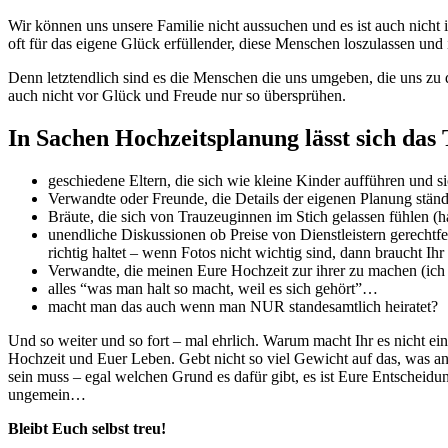
Wir können uns unsere Familie nicht aussuchen und es ist auch nicht 
oft für das eigene Glück erfüllender, diese Menschen loszulassen u
Denn letztendlich sind es die Menschen die uns umgeben, die uns z
auch nicht vor Glück und Freude nur so übersprühen.
In Sachen Hochzeitsplanung lässt sich das
geschiedene Eltern, die sich wie kleine Kinder aufführen un
Verwandte oder Freunde, die Details der eigenen Planung ständi
Bräute, die sich von Trauzeuginnen im Stich gelassen fühlen (h
unendliche Diskussionen ob Preise von Dienstleistern gerechtf
richtig haltet – wenn Fotos nicht wichtig sind, dann braucht I
Verwandte, die meinen Eure Hochzeit zur ihrer zu machen (ich
alles “was man halt so macht, weil es sich gehört”…
macht man das auch wenn man NUR standesamtlich heiratet?
Und so weiter und so fort – mal ehrlich. Warum macht Ihr es nicht ei
Hochzeit und Euer Leben. Gebt nicht so viel Gewicht auf das, was a
sein muss – egal welchen Grund es dafür gibt, es ist Eure Entscheidun
ungemein…
Bleibt Euch selbst treu!