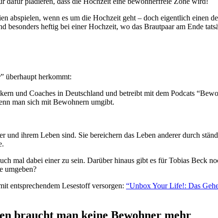
ur dafür plädieren, dass die Hochzeit eine bewohnerfreie Zone wird!
ien abspielen, wenn es um die Hochzeit geht – doch eigentlich einen de
nd besonders heftig bei einer Hochzeit, wo das Brautpaar am Ende tat
r
” überhaupt herkommt:
kern und Coaches in Deutschland und betreibt mit dem Podcats “Bewohn
 wenn man sich mit Bewohnern umgibt.
 und ihrem Leben sind. Sie bereichern das Leben anderer durch ständ
e.
auch mal dabei einer zu sein. Darüber hinaus gibt es für Tobias Beck
rne umgeben?
mit entsprechendem Lesestoff versorgen:
“Unbox Your Life!: Das Ge
den braucht man keine Bewohner mehr