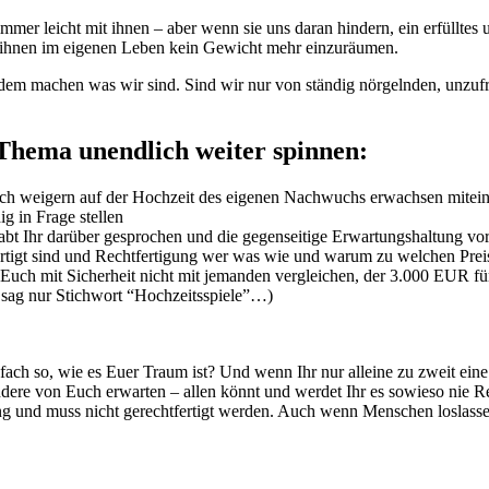
immer leicht mit ihnen – aber wenn sie uns daran hindern, ein erfüllte
nd ihnen im eigenen Leben kein Gewicht mehr einzuräumen.
u dem machen was wir sind. Sind wir nur von ständig nörgelnden, un
 Thema unendlich weiter spinnen:
d sich weigern auf der Hochzeit des eigenen Nachwuchs erwachsen mite
g in Frage stellen
abt Ihr darüber gesprochen und die gegenseitige Erwartungshaltung vor
ertigt sind und Rechtfertigung wer was wie und warum zu welchen Preis
hr Euch mit Sicherheit nicht mit jemanden vergleichen, der 3.000 EUR fü
 sag nur Stichwort “Hochzeitsspiele”…)
nfach so, wie es Euer Traum ist? Und wenn Ihr nur alleine zu zweit ei
ndere von Euch erwarten – allen könnt und werdet Ihr es sowieso nie
g und muss nicht gerechtfertigt werden. Auch wenn Menschen loslassen s