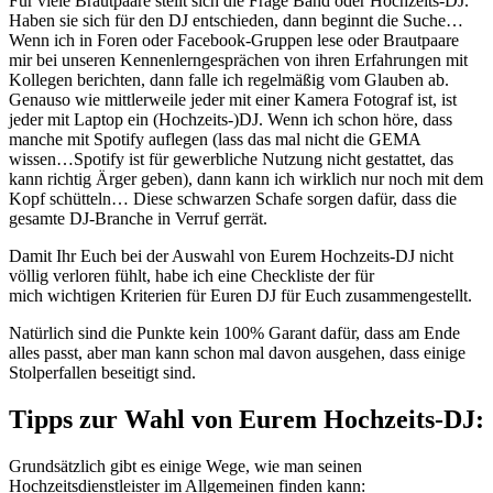
Für viele Brautpaare stellt sich die Frage Band oder Hochzeits-DJ.
Haben sie sich für den DJ entschieden, dann beginnt die Suche…
Wenn ich in Foren oder Facebook-Gruppen lese oder Brautpaare
mir bei unseren Kennenlerngesprächen von ihren Erfahrungen mit
Kollegen berichten, dann falle ich regelmäßig vom Glauben ab.
Genauso wie mittlerweile jeder mit einer Kamera Fotograf ist, ist
jeder mit Laptop ein (Hochzeits-)DJ. Wenn ich schon höre, dass
manche mit Spotify auflegen (lass das mal nicht die GEMA
wissen…Spotify ist für gewerbliche Nutzung nicht gestattet, das
kann richtig Ärger geben), dann kann ich wirklich nur noch mit dem
Kopf schütteln… Diese schwarzen Schafe sorgen dafür, dass die
gesamte DJ-Branche in Verruf gerrät.
Damit Ihr Euch bei der Auswahl von Eurem Hochzeits-DJ nicht
völlig verloren fühlt, habe ich eine Checkliste der für
mich wichtigen Kriterien für Euren DJ für Euch zusammengestellt.
Natürlich sind die Punkte kein 100% Garant dafür, dass am Ende
alles passt, aber man kann schon mal davon ausgehen, dass einige
Stolperfallen beseitigt sind.
Tipps zur Wahl von Eurem Hochzeits-DJ:
Grundsätzlich gibt es einige Wege, wie man seinen
Hochzeitsdienstleister im Allgemeinen finden kann: