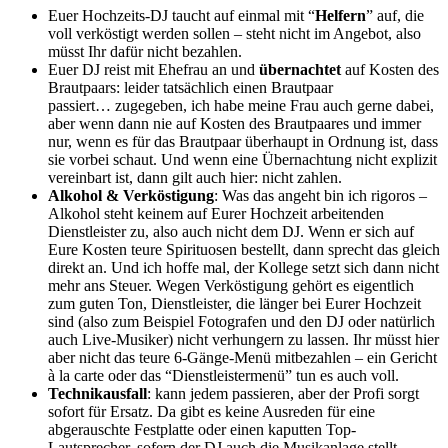
Euer Hochzeits-DJ taucht auf einmal mit “
Helfern
” auf, die
voll verköstigt werden sollen – steht nicht im Angebot, also
müsst Ihr dafür nicht bezahlen.
Euer DJ reist mit Ehefrau an und
übernachtet
auf Kosten des
Brautpaars: leider tatsächlich einen Brautpaar
passiert… zugegeben, ich habe meine Frau auch gerne dabei,
aber wenn dann nie auf Kosten des Brautpaares und immer
nur, wenn es für das Brautpaar überhaupt in Ordnung ist, dass
sie vorbei schaut. Und wenn eine Übernachtung nicht explizit
vereinbart ist, dann gilt auch hier: nicht zahlen.
Alkohol & Verköstigung
: Was das angeht bin ich rigoros –
Alkohol steht keinem auf Eurer Hochzeit arbeitenden
Dienstleister zu, also auch nicht dem DJ. Wenn er sich auf
Eure Kosten teure Spirituosen bestellt, dann sprecht das gleich
direkt an. Und ich hoffe mal, der Kollege setzt sich dann nicht
mehr ans Steuer. Wegen Verköstigung gehört es eigentlich
zum guten Ton, Dienstleister, die länger bei Eurer Hochzeit
sind (also zum Beispiel Fotografen und den DJ oder natürlich
auch Live-Musiker) nicht verhungern zu lassen. Ihr müsst hier
aber nicht das teure 6-Gänge-Menü mitbezahlen – ein Gericht
à la carte oder das “Dienstleistermenü” tun es auch voll.
Technikausfall
: kann jedem passieren, aber der Profi sorgt
sofort für Ersatz. Da gibt es keine Ausreden für eine
abgerauschte Festplatte oder einen kaputten Top-
Lautsprecher, sofern der DJ auch die Musikanlage stellt.