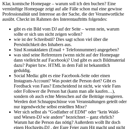
Klar, komische Homepage – warum soll ich den buchen? Eine
vernünftige Homepage zeigt auf alle Fälle schon mal eine gewisse
Professionalität und Interesse an der Sache, die der Verantwortliche
ausübt. Checkt im Rahmen des Interentauftritts folgendes:
gibt es ein Bild vom DJ auf der Seite – wenn nein, warum
sollte er sich uns nicht zeigen wollen?
wie ist der Schreibstil? Dies sagt schon viel über die
Persönlichkeit des Inhabers aus.
Sind Kontaktdaten (Email + Telefonnummer) angegeben?
was sind seine Referenzen (wenn nicht auf der Homepage
dann vielleicht auf Facebook)? Und gibt es auch Bildmaterial
dazu? Papier bzw. HTML in dem Fall ist bekanntlich
geduldig.
Social Media: gibt es eine Facebook-Seite oder einen
Instagram-Account? Was postet die Person dort? Gibt es
Feedback von Fans? Entscheidend ist nicht, wie viele Fans
oder Follower die Person hat (kann man alle kaufen…),
sondern ob auch echte Menschen auf die Beiträge reagieren.
Werden dort Schnappschüsse von Veranstaltungen geteilt oder
nur irgendwelche selbst erstellten Mixe?
Wer sich selbst als “Godfather of EDM” oder “kein Wald-
und Wiesen-DJ wie andere” bezeichnet – ganz ehrlich?
Warum hat die Person das nötig? Außerdem wollt Ihr doch
einen Hochzeits-DJ , der Eure Feier zum Hit macht und nicht