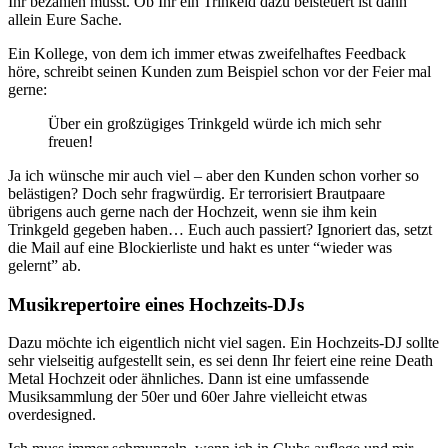
Ihr bezahlen müsst. Ob Ihr ein Trinkeld dazu beisteuert ist dann
allein Eure Sache.
Ein Kollege, von dem ich immer etwas zweifelhaftes Feedback
höre, schreibt seinen Kunden zum Beispiel schon vor der Feier mal
gerne:
Über ein großzügiges Trinkgeld würde ich mich sehr
freuen!
Ja ich wünsche mir auch viel – aber den Kunden schon vorher so
belästigen? Doch sehr fragwürdig. Er terrorisiert Brautpaare
übrigens auch gerne nach der Hochzeit, wenn sie ihm kein
Trinkgeld gegeben haben… Euch auch passiert? Ignoriert das, setzt
die Mail auf eine Blockierliste und hakt es unter “wieder was
gelernt” ab.
Musikrepertoire eines Hochzeits-DJs
Dazu möchte ich eigentlich nicht viel sagen. Ein Hochzeits-DJ sollte
sehr vielseitig aufgestellt sein, es sei denn Ihr feiert eine reine Death
Metal Hochzeit oder ähnliches. Dann ist eine umfassende
Musiksammlung der 50er und 60er Jahre vielleicht etwas
overdesigned.