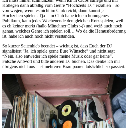
Ich muss immer schmunzeln, wenn ich in Clubs auflege und mir
Kollegen dann abfällig vom Genre “Hochzeits-DJ” erzählen – so
von wegen, wenn es nicht im Club reicht, dann kannst ja
Hochzeiten spielen. Tja – im Club habe ich ein homogenes
Publikum, kann jedes Wochenende den gleichen Rotz spielen, weil
es eh keiner merkt (hallo Münchner Clubs :-)) und weiß auch noch
genau, welches Genre ich spielen soll… Wo da die Herausforderung
ist, habe ich auch noch nicht verstanden.
So kurzer Seitenhieb beendet – wichtig ist, dass Euch der DJ
signalisiert “Ja, ich spiele gerne Eure Wünsche” und nicht sagt
“Nein, also entweder ich spiele meine Musik oder gar keine”.
Falsche Antwort und bitte anderen DJ buchen. Das denke ich mir
übrigens nicht aus – ist mehreren Brautpaaren tatsächlich so passiert.