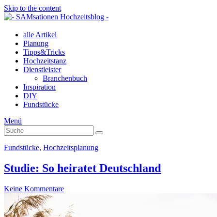
Skip to the content
alle Artikel
Planung
Tipps&Tricks
Hochzeitstanz
Dienstleister
Branchenbuch
Inspiration
DIY
Fundstücke
Menü
Suche
Suche
nach:
Fundstücke
,
Hochzeitsplanung
Studie: So heiratet Deutschland
Keine Kommentare