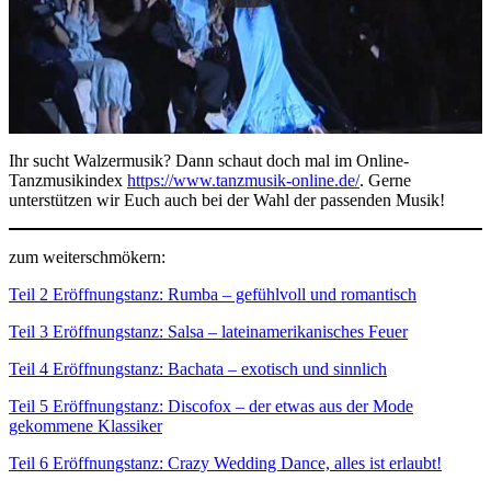
Ihr sucht Walzermusik? Dann schaut doch mal im Online-
Tanzmusikindex
https://www.tanzmusik-online.de/
. Gerne
unterstützen wir Euch auch bei der Wahl der passenden Musik!
zum weiterschmökern:
Teil 2 Eröffnungstanz: Rumba – gefühlvoll und romantisch
Teil 3 Eröffnungstanz: Salsa – lateinamerikanisches Feuer
Teil 4 Eröffnungstanz: Bachata – exotisch und sinnlich
Teil 5 Eröffnungstanz: Discofox – der etwas aus der Mode
gekommene Klassiker
Teil 6 Eröffnungstanz: Crazy Wedding Dance, alles ist erlaubt!