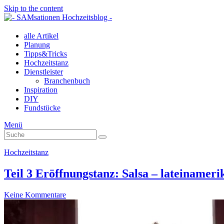
Skip to the content
alle Artikel
Planung
Tipps&Tricks
Hochzeitstanz
Dienstleister
Branchenbuch
Inspiration
DIY
Fundstücke
Menü
Suche
Suche
nach:
Hochzeitstanz
Teil 3 Eröffnungstanz: Salsa – lateinameri
Keine Kommentare