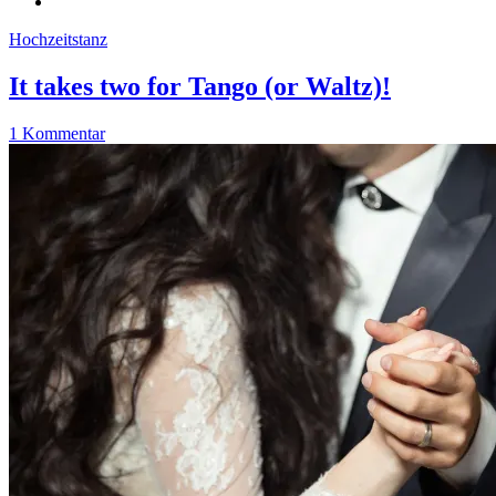
Hochzeitstanz
It takes two for Tango (or Waltz)!
1 Kommentar